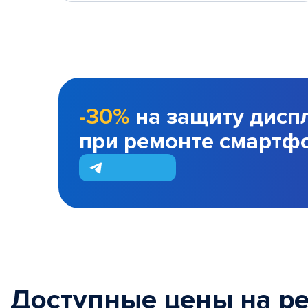
-30%
на защиту дисп
при ремонте смартф
Доступные цены на р