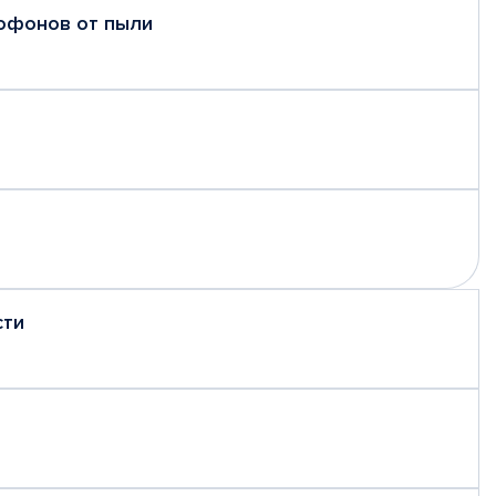
рофонов от пыли
сти