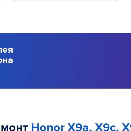
лея
она
емонт
Honor X9a, X9c, 