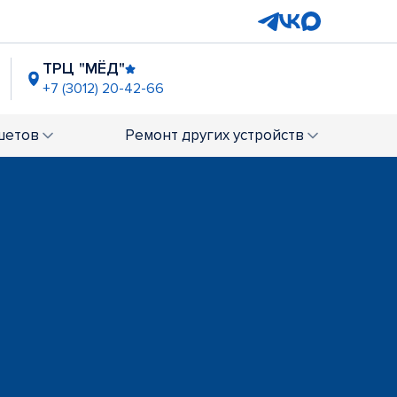
ТРЦ "МЁД"
+7 (3012) 20-42-66
шетов
Ремонт
других устройств