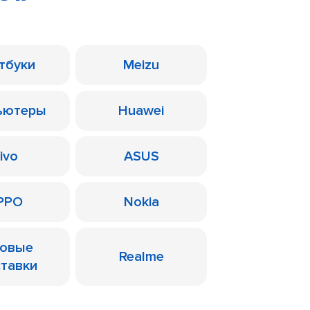
тбуки
Meizu
ьютеры
Huawei
ivo
ASUS
PPO
Nokia
ровые
Realme
ставки