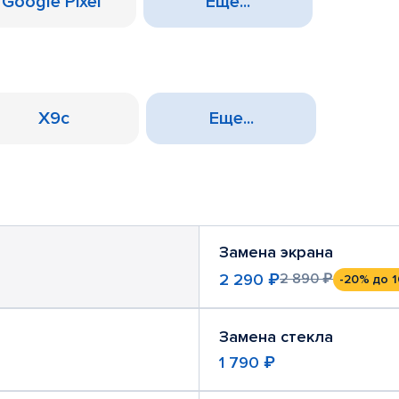
Google Pixel
Еще...
X9c
Еще...
Замена экрана
2 290 ₽
2 890 ₽
-20%
до 1
Замена стекла
1 790 ₽