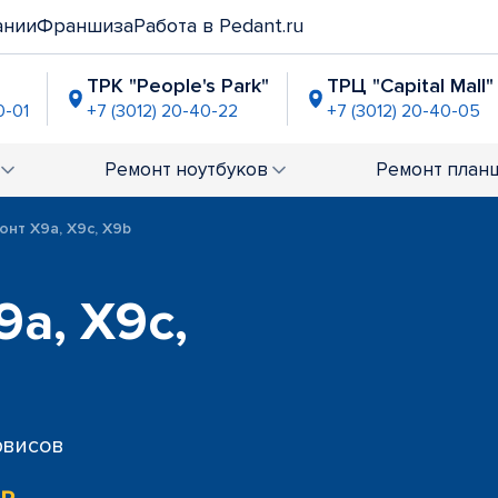
ании
Франшиза
Работа в Pedant.ru
ТРК "People's Park"
ТРЦ "Capital Mall"
0-01
+7 (3012) 20-40-22
+7 (3012) 20-40-05
Ремонт
ноутбуков
Ремонт
план
онт X9a, X9c, X9b
a, X9c,
рвисов