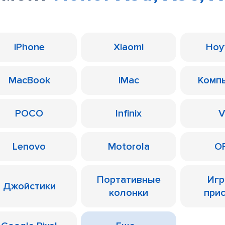
iPhone
Xiaomi
Ноу
MacBook
iMac
Комп
POCO
Infinix
V
Lenovo
Motorola
O
Портативные
Иг
Джойстики
колонки
при