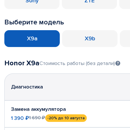
Sony
ZTE
Выберите модель
X9a
X9b
Honor X9a
Стоимость работы (без детали)
Диагностика
Замена аккумулятора
1 390 ₽
1 690 ₽
-20%
до 10 августа