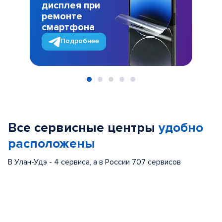
дисплея при
ремонте
смартфона
Подробнее
Item
1
of
Все сервисные центры
удобно
5
расположены
В Улан-Удэ - 4 сервиса, а в России 707 сервисов