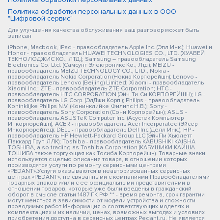
Политика обработки персональных данных в ООО
"Цифровой сервис"
Для улучшения качества обслуживания ваш разговор может быть
записан
iPhone, Macbook, iPad - правообладатель Apple Inc. (Эпл Инк.); Huawei и
Honor - правообладатель HUAWEI TECHNOLOGIES CO., LTD. (ХУАВЕЙ
ТЕКНОЛОДЖИС КО., ЛТД.); Samsung – правообладатель Samsung
Electronics Co. Ltd. (Самсунг Электроникс Ко., Лтд.); MEIZU -
правообладатель MEIZU TECHNOLOGY CO., LTD.; Nokia -
правообладатель Nokia Corporation (Нокиа Корпорейшн); Lenovo -
правообладатель Lenovo (Beijing) Limited; Xiaomi - правообладатель
Xiaomi Inc.; ZTE - правообладатель ZTE Corporation; HTC -
правообладатель HTC CORPORATION (Эйч-Ти-Си КОРПОРЕЙШН); LG -
правообладатель LG Corp. (ЭлДжи Корп.); Philips - правообладатель
Koninklijke Philips N.V. (Конинклийке Филипс Н.В.); Sony -
правообладатель Sony Corporation (Сони Корпорейшн); ASUS -
правообладатель ASUSTeK Computer Inc. (Асустек Компьютер
Инкорпорейшн); ACER - правообладатель Acer Incorporated (Эйсер
Инкорпорейтед); DELL - правообладатель Dell Inc.(Делл Инк.); HP -
правообладатель HP Hewlett-Packard Group LLC (ЭйчПи Хьюлетт
Паккард Груп ЛЛК); Toshiba - правообладатель KABUSHIKI KAISHA
TOSHIBA, also trading as Toshiba Corporation (КАБУШИКИ КАЙША
ТОШИБА также торгующая как Тосиба Корпорейшн). Товарные знаки
используется с целью описания товара, в отношении которых
производятся услуги по ремонту сервисными центрами
«PEDANT».Услуги оказываются в неавторизованных сервисных
центрах «PEDANT», не связанными с компаниями Правообладателями
товарных знаков и/или с ее официальными представителями в
отношении товаров, которые уже были введены в гражданский
оборот в смысле статьи 1487 ГК РФ ** - время ремонта, срок гарантии
могут меняться в зависимости от модели устройства и сложности
проводимых работ Информация о соответствующих моделях и
комплектациях и их наличии, ценах, возможных выгодах и условиях
приобретения доступна в сервисных центрах Pedant.ru. Не является