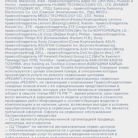
iPhone, Macbook, iPad - правообладатель Apple Inc. (Эпл Инк.); Huawei и
Honor - правообладатель HUAWEI TECHNOLOGIES CO., LTD. (ХУАВЕЙ
ТЕКНОЛОДЖИС КО., ЛТД.); Samsung – правообладатель Samsung
Electronics Co. Ltd. (Самсунг Электроникс Ко., Лтд.); MEIZU -
правообладатель MEIZU TECHNOLOGY CO., LTD.; Nokia -
правообладатель Nokia Corporation (Нокиа Корпорейшн); Lenovo -
правообладатель Lenovo (Beijing) Limited; Xiaomi - правообладатель
Xiaomi Inc.; ZTE - правообладатель ZTE Corporation; HTC -
правообладатель HTC CORPORATION (Эйч-Ти-Си КОРПОРЕЙШН); LG -
правообладатель LG Corp. (ЭлДжи Корп.); Philips - правообладатель
Koninklijke Philips N.V. (Конинклийке Филипс Н.В.); Sony -
правообладатель Sony Corporation (Сони Корпорейшн); ASUS -
правообладатель ASUSTeK Computer Inc. (Асустек Компьютер
Инкорпорейшн); ACER - правообладатель Acer Incorporated (Эйсер
Инкорпорейтед); DELL - правообладатель Dell Inc.(Делл Инк.); HP -
правообладатель HP Hewlett-Packard Group LLC (ЭйчПи Хьюлетт
Паккард Груп ЛЛК); Toshiba - правообладатель KABUSHIKI KAISHA
TOSHIBA, also trading as Toshiba Corporation (КАБУШИКИ КАЙША
ТОШИБА также торгующая как Тосиба Корпорейшн). Товарные знаки
используется с целью описания товара, в отношении которых
производятся услуги по ремонту сервисными центрами
«PEDANT».Услуги оказываются в неавторизованных сервисных
центрах «PEDANT», не связанными с компаниями Правообладателями
товарных знаков и/или с ее официальными представителями в
отношении товаров, которые уже были введены в гражданский
оборот в смысле статьи 1487 ГК РФ ** - время ремонта, срок гарантии
могут меняться в зависимости от модели устройства и сложности
проводимых работ Информация о соответствующих моделях и
комплектациях и их наличии, ценах, возможных выгодах и условиях
приобретения доступна в сервисных центрах Pedant.ru. Не является
публичной офертой. Оферта на сервисное обслуживание
Застрахованного имущества
— СЦ не является уполномоченной организацией продавца,
импортера, изготовителя.
— СЦ "Педант" не является авторизованным сервис центром.
— Обозначение используется не с целью индивидуализации
соответствующих услуг по ремонту и введения посетителей в
заблуждение, а с целью информирования потребителей о