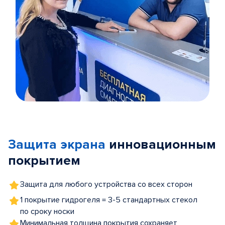
Item
1
of
Защита экрана
инновационным
5
покрытием
Защита для любого устройства со всех сторон
1 покрытие гидрогеля = 3-5 стандартных стекол
по сроку носки
Минимальная толщина покрытия сохраняет