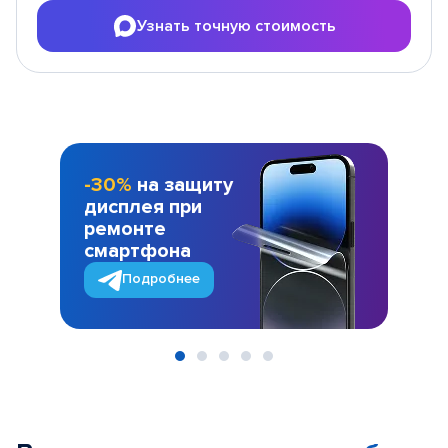
Узнать точную стоимость
-30%
на защиту
дисплея при
ремонте
смартфона
Подробнее
Item
1
of