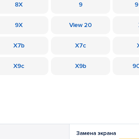
8X
9
9
9X
View 20
X7b
X7c
X9c
X9b
90
Замена экрана