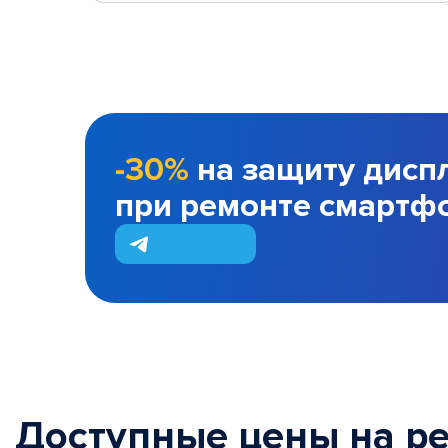
-30%
на защиту дисп
при ремонте смартф
Доступные цены на р