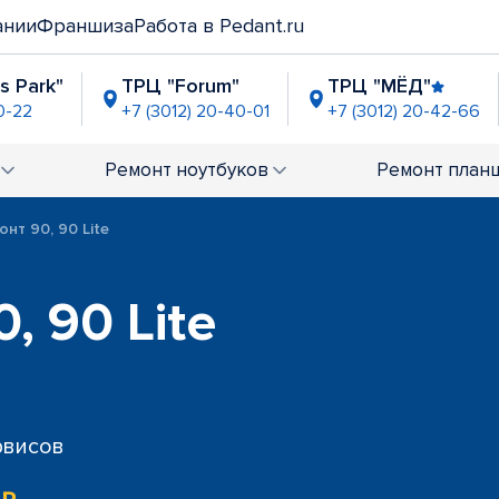
ании
Франшиза
Работа в Pedant.ru
s Park"
ТРЦ "Forum"
ТРЦ "МЁД"
0-22
+7 (3012) 20-40-01
+7 (3012) 20-42-66
Ремонт
ноутбуков
Ремонт
план
онт 90, 90 Lite
, 90 Lite
рвисов