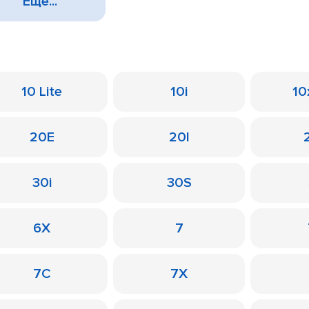
Еще...
10 Lite
10i
10
20E
20I
30i
30S
6X
7
7C
7X