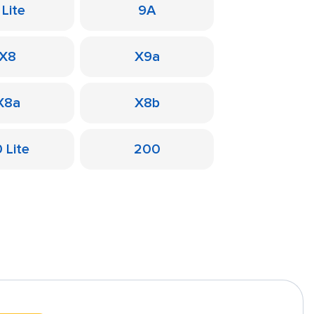
 Lite
9A
X8
X9a
X8a
X8b
 Lite
200