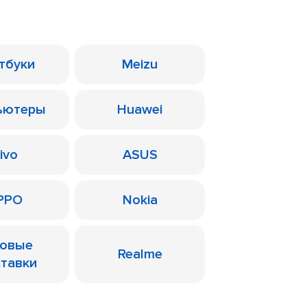
тбуки
Meizu
ьютеры
Huawei
ivo
ASUS
PPO
Nokia
ровые
Realme
ставки