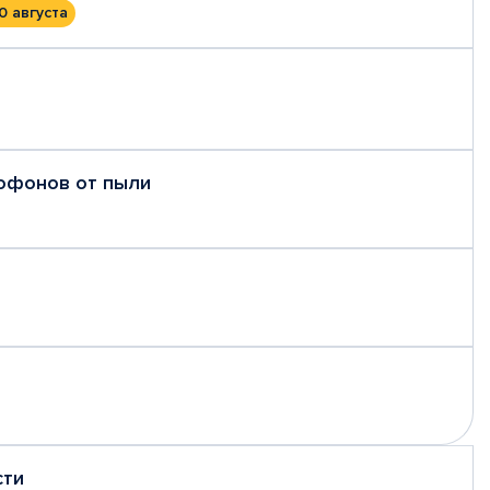
0 августа
рофонов от пыли
сти