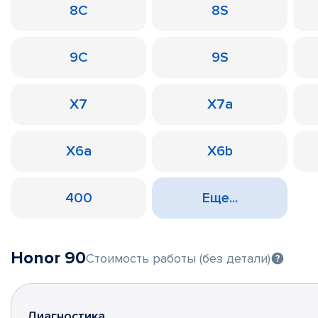
8C
8S
9C
9S
X7
X7a
X6a
X6b
400
Еще...
Honor 90
Стоимость работы (без детали)
Диагностика