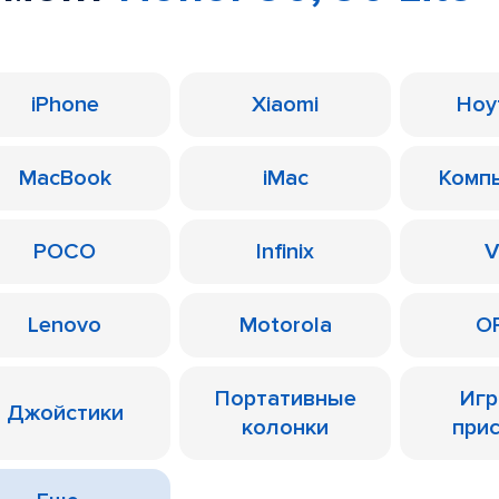
iPhone
Xiaomi
Ноу
MacBook
iMac
Комп
POCO
Infinix
V
Lenovo
Motorola
O
Портативные
Иг
Джойстики
колонки
при