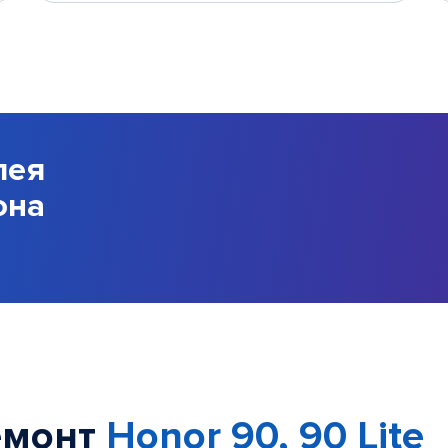
лея
она
емонт
Honor 90, 90 Lite