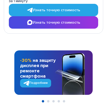
за 1 минуту
Узнать точную стоимость
Узнать точную стоимость
-30%
на защиту
дисплея при
ремонте
смартфона
Подробнее
Item