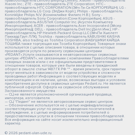
правообладатель Lenovo (Beijing) Limited; Xiaomi - правообладатель
Xiaomi Inc.; ZTE - правообладатель ZTE Corporation; HTC -
правообладатель HTC CORPORATION (Эйч-Ти-Си КОРПОРЕЙШН); LG -
правообладатель LG Corp. (ЭлДжи Корп.); Philips - правообладатель
Koninklijke Philips N.V. (Конинклийке Филипс Н.В.); Sony -
правообладатель Sony Corporation (Сони Корпорейшн); ASUS -
правообладатель ASUSTeK Computer Inc. (Асустек Компьютер
Инкорпорейшн); ACER - правообладатель Acer Incorporated (Эйсер
Инкорпорейтед); DELL - правообладатель Dell Inc.(Делл Инк.); HP -
правообладатель HP Hewlett-Packard Group LLC (ЭйчПи Хьюлетт
Паккард Груп ЛЛК); Toshiba - правообладатель KABUSHIKI KAISHA
TOSHIBA, also trading as Toshiba Corporation (КАБУШИКИ КАЙША
ТОШИБА также торгующая как Тосиба Корпорейшн). Товарные знаки
используется с целью описания товара, в отношении которых
производятся услуги по ремонту сервисными центрами
«PEDANT».Услуги оказываются в неавторизованных сервисных
центрах «PEDANT», не связанными с компаниями Правообладателями
товарных знаков и/или с ее официальными представителями в
отношении товаров, которые уже были введены в гражданский
оборот в смысле статьи 1487 ГК РФ ** - время ремонта, срок гарантии
могут меняться в зависимости от модели устройства и сложности
проводимых работ Информация о соответствующих моделях и
комплектациях и их наличии, ценах, возможных выгодах и условиях
приобретения доступна в сервисных центрах Pedant.ru. Не является
публичной офертой. Оферта на сервисное обслуживание
Застрахованного имущества
— СЦ не является уполномоченной организацией продавца,
импортера, изготовителя.
— СЦ "Педант" не является авторизованным сервис центром.
— Обозначение используется не с целью индивидуализации
соответствующих услуг по ремонту и введения посетителей в
заблуждение, а с целью информирования потребителей о
предоставляемых услугах в отношении техники правообладателей.
Вся информация на сайте носит исключительно информационный
характер.
© 2026 pedant-ulan-ude.ru