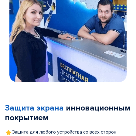
Item
1
of
Защита экрана
инновационным
5
покрытием
Защита для любого устройства со всех сторон