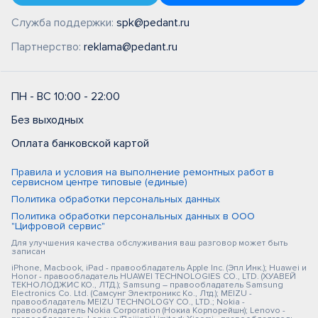
Служба поддержки:
spk@pedant.ru
Партнерство:
reklama@pedant.ru
ПН - ВС 10:00 - 22:00
Без выходных
Оплата банковской картой
Правила и условия на выполнение ремонтных работ в
сервисном центре типовые (единые)
Политика обработки персональных данных
Политика обработки персональных данных в ООО
"Цифровой сервис"
Для улучшения качества обслуживания ваш разговор может быть
записан
iPhone, Macbook, iPad - правообладатель Apple Inc. (Эпл Инк.); Huawei и
Honor - правообладатель HUAWEI TECHNOLOGIES CO., LTD. (ХУАВЕЙ
ТЕКНОЛОДЖИС КО., ЛТД.); Samsung – правообладатель Samsung
Electronics Co. Ltd. (Самсунг Электроникс Ко., Лтд.); MEIZU -
правообладатель MEIZU TECHNOLOGY CO., LTD.; Nokia -
правообладатель Nokia Corporation (Нокиа Корпорейшн); Lenovo -