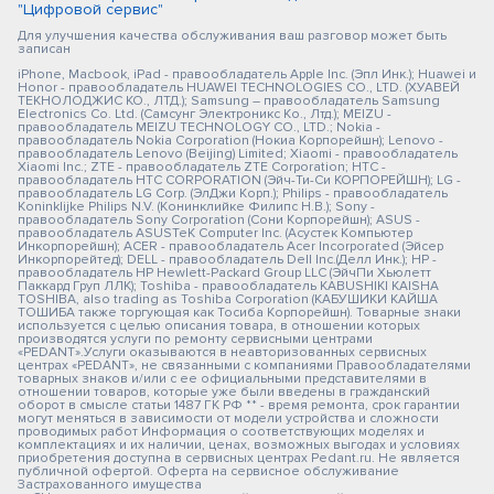
"Цифровой сервис"
Для улучшения качества обслуживания ваш разговор может быть
записан
iPhone, Macbook, iPad - правообладатель Apple Inc. (Эпл Инк.); Huawei и
Honor - правообладатель HUAWEI TECHNOLOGIES CO., LTD. (ХУАВЕЙ
ТЕКНОЛОДЖИС КО., ЛТД.); Samsung – правообладатель Samsung
Electronics Co. Ltd. (Самсунг Электроникс Ко., Лтд.); MEIZU -
правообладатель MEIZU TECHNOLOGY CO., LTD.; Nokia -
правообладатель Nokia Corporation (Нокиа Корпорейшн); Lenovo -
правообладатель Lenovo (Beijing) Limited; Xiaomi - правообладатель
Xiaomi Inc.; ZTE - правообладатель ZTE Corporation; HTC -
правообладатель HTC CORPORATION (Эйч-Ти-Си КОРПОРЕЙШН); LG -
правообладатель LG Corp. (ЭлДжи Корп.); Philips - правообладатель
Koninklijke Philips N.V. (Конинклийке Филипс Н.В.); Sony -
правообладатель Sony Corporation (Сони Корпорейшн); ASUS -
правообладатель ASUSTeK Computer Inc. (Асустек Компьютер
Инкорпорейшн); ACER - правообладатель Acer Incorporated (Эйсер
Инкорпорейтед); DELL - правообладатель Dell Inc.(Делл Инк.); HP -
правообладатель HP Hewlett-Packard Group LLC (ЭйчПи Хьюлетт
Паккард Груп ЛЛК); Toshiba - правообладатель KABUSHIKI KAISHA
TOSHIBA, also trading as Toshiba Corporation (КАБУШИКИ КАЙША
ТОШИБА также торгующая как Тосиба Корпорейшн). Товарные знаки
используется с целью описания товара, в отношении которых
производятся услуги по ремонту сервисными центрами
«PEDANT».Услуги оказываются в неавторизованных сервисных
центрах «PEDANT», не связанными с компаниями Правообладателями
товарных знаков и/или с ее официальными представителями в
отношении товаров, которые уже были введены в гражданский
оборот в смысле статьи 1487 ГК РФ ** - время ремонта, срок гарантии
могут меняться в зависимости от модели устройства и сложности
проводимых работ Информация о соответствующих моделях и
комплектациях и их наличии, ценах, возможных выгодах и условиях
приобретения доступна в сервисных центрах Pedant.ru. Не является
публичной офертой. Оферта на сервисное обслуживание
Застрахованного имущества