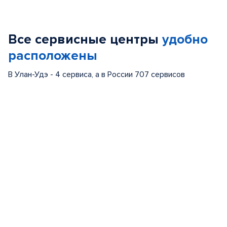
Item
1
of
Все сервисные центры
удобно
5
расположены
В Улан-Удэ - 4 сервиса, а в России 707 сервисов