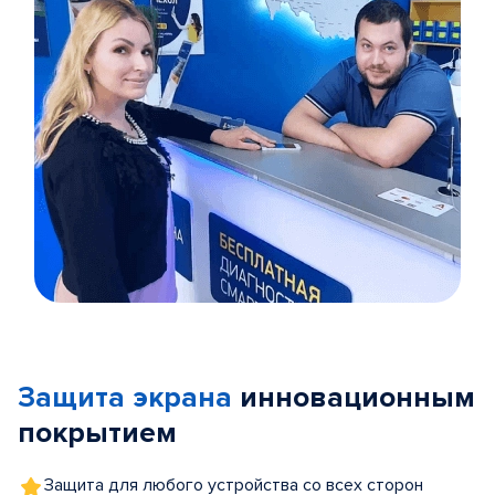
Item
1
of
Защита экрана
инновационным
5
покрытием
Защита для любого устройства со всех сторон