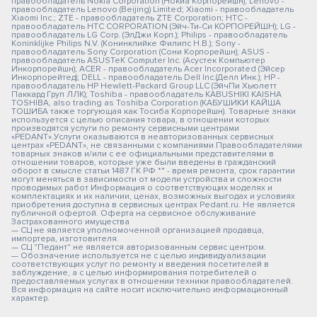
правообладатель Nokia Corporation (Нокиа Корпорейшн); Lenovo -
правообладатель Lenovo (Beijing) Limited; Xiaomi - правообладатель
Xiaomi Inc.; ZTE - правообладатель ZTE Corporation; HTC -
правообладатель HTC CORPORATION (Эйч-Ти-Си КОРПОРЕЙШН); LG -
правообладатель LG Corp. (ЭлДжи Корп.); Philips - правообладатель
Koninklijke Philips N.V. (Конинклийке Филипс Н.В.); Sony -
правообладатель Sony Corporation (Сони Корпорейшн); ASUS -
правообладатель ASUSTeK Computer Inc. (Асустек Компьютер
Инкорпорейшн); ACER - правообладатель Acer Incorporated (Эйсер
Инкорпорейтед); DELL - правообладатель Dell Inc.(Делл Инк.); HP -
правообладатель HP Hewlett-Packard Group LLC (ЭйчПи Хьюлетт
Паккард Груп ЛЛК); Toshiba - правообладатель KABUSHIKI KAISHA
TOSHIBA, also trading as Toshiba Corporation (КАБУШИКИ КАЙША
ТОШИБА также торгующая как Тосиба Корпорейшн). Товарные знаки
используется с целью описания товара, в отношении которых
производятся услуги по ремонту сервисными центрами
«PEDANT».Услуги оказываются в неавторизованных сервисных
центрах «PEDANT», не связанными с компаниями Правообладателями
товарных знаков и/или с ее официальными представителями в
отношении товаров, которые уже были введены в гражданский
оборот в смысле статьи 1487 ГК РФ ** - время ремонта, срок гарантии
могут меняться в зависимости от модели устройства и сложности
проводимых работ Информация о соответствующих моделях и
комплектациях и их наличии, ценах, возможных выгодах и условиях
приобретения доступна в сервисных центрах Pedant.ru. Не является
публичной офертой. Оферта на сервисное обслуживание
Застрахованного имущества
— СЦ не является уполномоченной организацией продавца,
импортера, изготовителя.
— СЦ "Педант" не является авторизованным сервис центром.
— Обозначение используется не с целью индивидуализации
соответствующих услуг по ремонту и введения посетителей в
заблуждение, а с целью информирования потребителей о
предоставляемых услугах в отношении техники правообладателей.
Вся информация на сайте носит исключительно информационный
характер.