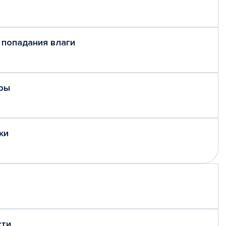
 попадания влаги
ры
ки
сти