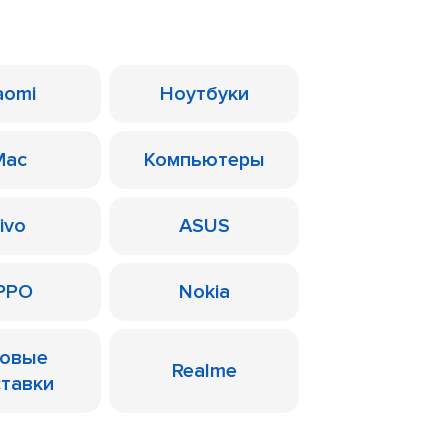
aomi
Ноутбуки
Mac
Компьютеры
ivo
ASUS
PPO
Nokia
ровые
Realme
ставки