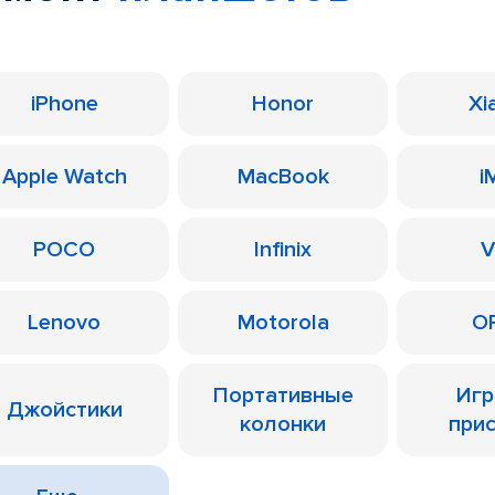
iPhone
Honor
Xi
Apple Watch
MacBook
i
POCO
Infinix
V
Lenovo
Motorola
O
Портативные
Иг
Джойстики
колонки
при