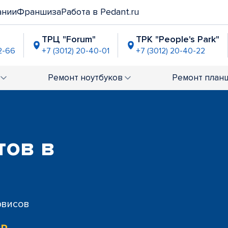
ании
Франшиза
Работа в Pedant.ru
ТРЦ "Forum"
ТРК "People's Park"
2-66
+7 (3012) 20-40-01
+7 (3012) 20-40-22
Ремонт
ноутбуков
Ремонт
план
тов в
рвисов