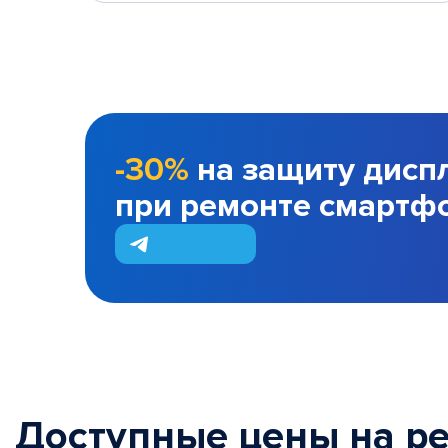
-30%
на защиту дисп
при ремонте смартф
Доступные цены на р