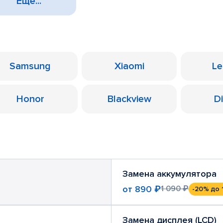
Еще...
Samsung
Xiaomi
Le
Honor
Blackview
D
Замена аккумулятора
от
890 ₽
1 090 ₽
-20%
до 
Замена дисплея (LCD)