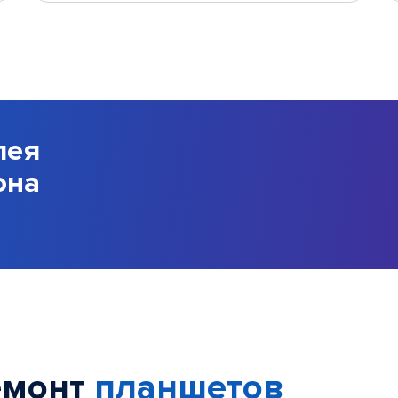
лея
она
емонт
планшетов