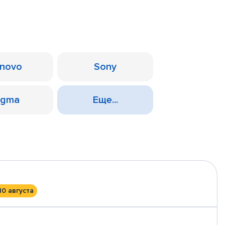
novo
Sony
igma
Еще...
10 августа