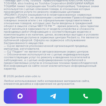
Паккард Груп ЛЛК); Toshiba - правообладатель KABUSHIKI KAISHA
TOSHIBA, also trading as Toshiba Corporation (КАБУШИКИ КАЙША
ТОШИБА также торгующая как Тосиба Корпорейшн). Товарные знаки
используется с целью описания товара, в отношении которых
производятся услуги по ремонту сервисными центрами
«PEDANT».Услуги оказываются в неавторизованных сервисных
центрах «PEDANT», не связанными с компаниями Правообладателями
товарных знаков и/или с ее официальными представителями в
отношении товаров, которые уже были введены в гражданский
оборот в смысле статьи 1487 ГК РФ ** - время ремонта, срок гарантии
могут меняться в зависимости от модели устройства и сложности
проводимых работ Информация о соответствующих моделях и
комплектациях и их наличии, ценах, возможных выгодах и условиях
приобретения доступна в сервисных центрах Pedant.ru. Не является
публичной офертой. Оферта на сервисное обслуживание
Застрахованного имущества
— СЦ не является уполномоченной организацией продавца,
импортера, изготовителя.
— СЦ "Педант" не является авторизованным сервис центром.
— Обозначение используется не с целью индивидуализации
соответствующих услуг по ремонту и введения посетителей в
заблуждение, а с целью информирования потребителей о
предоставляемых услугах в отношении техники правообладателей.
Вся информация на сайте носит исключительно информационный
характер.
© 2026 pedant-ulan-ude.ru
Любое использование либо копирование материалов сайта,
элементов дизайна и оформления не допускается.