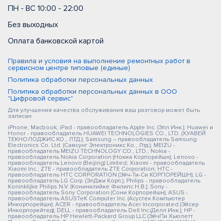
ПН - ВС 10:00 - 22:00
Без выходных
Оплата банковской картой
Правила и условия на выполнение ремонтных работ в
сервисном центре типовые (единые)
Политика обработки персональных данных
Политика обработки персональных данных в ООО
"Цифровой сервис"
Для улучшения качества обслуживания ваш разговор может быть
записан
iPhone, Macbook, iPad - правообладатель Apple Inc. (Эпл Инк.); Huawei и
Honor - правообладатель HUAWEI TECHNOLOGIES CO., LTD. (ХУАВЕЙ
ТЕКНОЛОДЖИС КО., ЛТД.); Samsung – правообладатель Samsung
Electronics Co. Ltd. (Самсунг Электроникс Ко., Лтд.); MEIZU -
правообладатель MEIZU TECHNOLOGY CO., LTD.; Nokia -
правообладатель Nokia Corporation (Нокиа Корпорейшн); Lenovo -
правообладатель Lenovo (Beijing) Limited; Xiaomi - правообладатель
Xiaomi Inc.; ZTE - правообладатель ZTE Corporation; HTC -
правообладатель HTC CORPORATION (Эйч-Ти-Си КОРПОРЕЙШН); LG -
правообладатель LG Corp. (ЭлДжи Корп.); Philips - правообладатель
Koninklijke Philips N.V. (Конинклийке Филипс Н.В.); Sony -
правообладатель Sony Corporation (Сони Корпорейшн); ASUS -
правообладатель ASUSTeK Computer Inc. (Асустек Компьютер
Инкорпорейшн); ACER - правообладатель Acer Incorporated (Эйсер
Инкорпорейтед); DELL - правообладатель Dell Inc.(Делл Инк.); HP -
правообладатель HP Hewlett-Packard Group LLC (ЭйчПи Хьюлетт