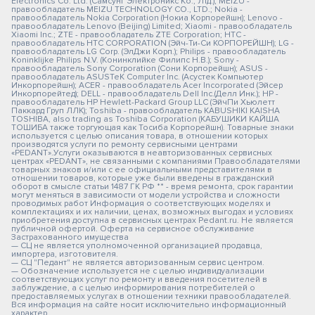
Electronics Co. Ltd. (Самсунг Электроникс Ко., Лтд.); MEIZU -
правообладатель MEIZU TECHNOLOGY CO., LTD.; Nokia -
правообладатель Nokia Corporation (Нокиа Корпорейшн); Lenovo -
правообладатель Lenovo (Beijing) Limited; Xiaomi - правообладатель
Xiaomi Inc.; ZTE - правообладатель ZTE Corporation; HTC -
правообладатель HTC CORPORATION (Эйч-Ти-Си КОРПОРЕЙШН); LG -
правообладатель LG Corp. (ЭлДжи Корп.); Philips - правообладатель
Koninklijke Philips N.V. (Конинклийке Филипс Н.В.); Sony -
правообладатель Sony Corporation (Сони Корпорейшн); ASUS -
правообладатель ASUSTeK Computer Inc. (Асустек Компьютер
Инкорпорейшн); ACER - правообладатель Acer Incorporated (Эйсер
Инкорпорейтед); DELL - правообладатель Dell Inc.(Делл Инк.); HP -
правообладатель HP Hewlett-Packard Group LLC (ЭйчПи Хьюлетт
Паккард Груп ЛЛК); Toshiba - правообладатель KABUSHIKI KAISHA
TOSHIBA, also trading as Toshiba Corporation (КАБУШИКИ КАЙША
ТОШИБА также торгующая как Тосиба Корпорейшн). Товарные знаки
используется с целью описания товара, в отношении которых
производятся услуги по ремонту сервисными центрами
«PEDANT».Услуги оказываются в неавторизованных сервисных
центрах «PEDANT», не связанными с компаниями Правообладателями
товарных знаков и/или с ее официальными представителями в
отношении товаров, которые уже были введены в гражданский
оборот в смысле статьи 1487 ГК РФ ** - время ремонта, срок гарантии
могут меняться в зависимости от модели устройства и сложности
проводимых работ Информация о соответствующих моделях и
комплектациях и их наличии, ценах, возможных выгодах и условиях
приобретения доступна в сервисных центрах Pedant.ru. Не является
публичной офертой. Оферта на сервисное обслуживание
Застрахованного имущества
— СЦ не является уполномоченной организацией продавца,
импортера, изготовителя.
— СЦ "Педант" не является авторизованным сервис центром.
— Обозначение используется не с целью индивидуализации
соответствующих услуг по ремонту и введения посетителей в
заблуждение, а с целью информирования потребителей о
предоставляемых услугах в отношении техники правообладателей.
Вся информация на сайте носит исключительно информационный
характер.