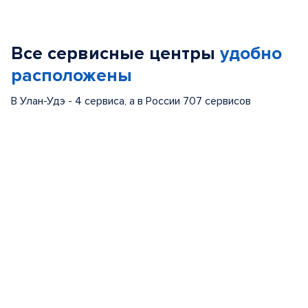
Item
1
of
Все сервисные центры
удобно
5
расположены
В Улан-Удэ - 4 сервиса, а в России 707 сервисов