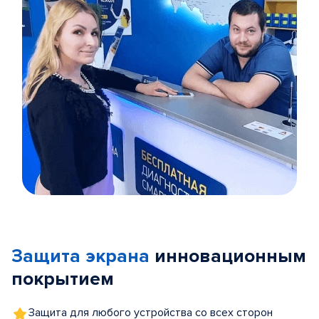
Item
1
of
Защита экрана
инновационным
5
покрытием
Защита для любого устройства со всех сторон