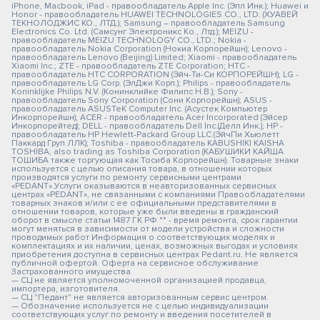
iPhone, Macbook, iPad - правообладатель Apple Inc. (Эпл Инк.); Huawei и
Honor - правообладатель HUAWEI TECHNOLOGIES CO., LTD. (ХУАВЕЙ
ТЕКНОЛОДЖИС КО., ЛТД.); Samsung – правообладатель Samsung
Electronics Co. Ltd. (Самсунг Электроникс Ко., Лтд.); MEIZU -
правообладатель MEIZU TECHNOLOGY CO., LTD.; Nokia -
правообладатель Nokia Corporation (Нокиа Корпорейшн); Lenovo -
правообладатель Lenovo (Beijing) Limited; Xiaomi - правообладатель
Xiaomi Inc.; ZTE - правообладатель ZTE Corporation; HTC -
правообладатель HTC CORPORATION (Эйч-Ти-Си КОРПОРЕЙШН); LG -
правообладатель LG Corp. (ЭлДжи Корп.); Philips - правообладатель
Koninklijke Philips N.V. (Конинклийке Филипс Н.В.); Sony -
правообладатель Sony Corporation (Сони Корпорейшн); ASUS -
правообладатель ASUSTeK Computer Inc. (Асустек Компьютер
Инкорпорейшн); ACER - правообладатель Acer Incorporated (Эйсер
Инкорпорейтед); DELL - правообладатель Dell Inc.(Делл Инк.); HP -
правообладатель HP Hewlett-Packard Group LLC (ЭйчПи Хьюлетт
Паккард Груп ЛЛК); Toshiba - правообладатель KABUSHIKI KAISHA
TOSHIBA, also trading as Toshiba Corporation (КАБУШИКИ КАЙША
ТОШИБА также торгующая как Тосиба Корпорейшн). Товарные знаки
используется с целью описания товара, в отношении которых
производятся услуги по ремонту сервисными центрами
«PEDANT».Услуги оказываются в неавторизованных сервисных
центрах «PEDANT», не связанными с компаниями Правообладателями
товарных знаков и/или с ее официальными представителями в
отношении товаров, которые уже были введены в гражданский
оборот в смысле статьи 1487 ГК РФ ** - время ремонта, срок гарантии
могут меняться в зависимости от модели устройства и сложности
проводимых работ Информация о соответствующих моделях и
комплектациях и их наличии, ценах, возможных выгодах и условиях
приобретения доступна в сервисных центрах Pedant.ru. Не является
публичной офертой. Оферта на сервисное обслуживание
Застрахованного имущества
— СЦ не является уполномоченной организацией продавца,
импортера, изготовителя.
— СЦ "Педант" не является авторизованным сервис центром.
— Обозначение используется не с целью индивидуализации
соответствующих услуг по ремонту и введения посетителей в