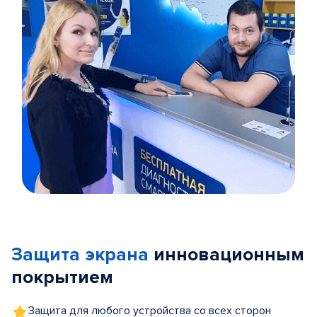
Item
1
of
Защита экрана
инновационным
5
покрытием
Защита для любого устройства со всех сторон