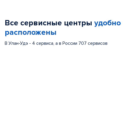
Item
1
of
Все сервисные центры
удобно
5
расположены
В Улан-Удэ - 4 сервиса, а в России 707 сервисов