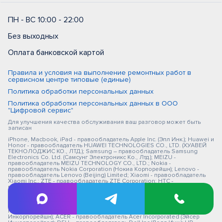
ПН - ВС 10:00 - 22:00
Без выходных
Оплата банковской картой
Правила и условия на выполнение ремонтных работ в
сервисном центре типовые (единые)
Политика обработки персональных данных
Политика обработки персональных данных в ООО
"Цифровой сервис"
Для улучшения качества обслуживания ваш разговор может быть
записан
iPhone, Macbook, iPad - правообладатель Apple Inc. (Эпл Инк.); Huawei и
Honor - правообладатель HUAWEI TECHNOLOGIES CO., LTD. (ХУАВЕЙ
ТЕКНОЛОДЖИС КО., ЛТД.); Samsung – правообладатель Samsung
Electronics Co. Ltd. (Самсунг Электроникс Ко., Лтд.); MEIZU -
правообладатель MEIZU TECHNOLOGY CO., LTD.; Nokia -
правообладатель Nokia Corporation (Нокиа Корпорейшн); Lenovo -
правообладатель Lenovo (Beijing) Limited; Xiaomi - правообладатель
Xiaomi Inc.; ZTE - правообладатель ZTE Corporation; HTC -
правообладатель HTC CORPORATION (Эйч-Ти-Си КОРПОРЕЙШН); LG -
правообладатель LG Corp. (ЭлДжи Корп.); Philips - правообладатель
Koninklijke Philips N.V. (Конинклийке Филипс Н.В.); Sony -
правообладатель Sony Corporation (Сони Корпорейшн); ASUS -
правообладатель ASUSTeK Computer Inc. (Асустек Компьютер
Инкорпорейшн); ACER - правообладатель Acer Incorporated (Эйсер