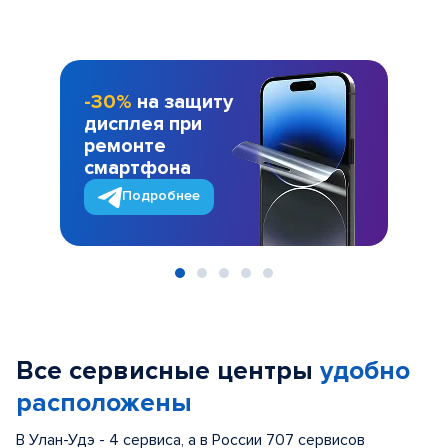
-30%
на защиту
дисплея при
ремонте
смартфона
Подробнее
Item
1
of
Все сервисные центры
удобно
5
расположены
В Улан-Удэ - 4 сервиса, а в России 707 сервисов