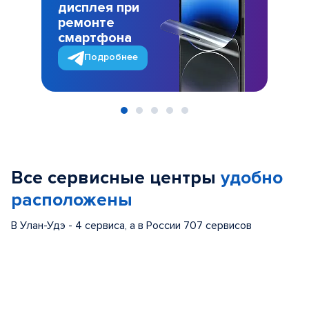
дисплея при
ремонте
смартфона
Подробнее
Item
1
of
Все сервисные центры
удобно
5
расположены
В Улан-Удэ - 4 сервиса, а в России 707 сервисов