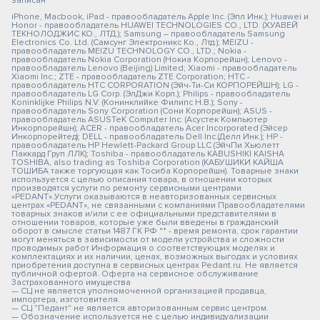
записан
iPhone, Macbook, iPad - правообладатель Apple Inc. (Эпл Инк.); Huawei и
Honor - правообладатель HUAWEI TECHNOLOGIES CO., LTD. (ХУАВЕЙ
ТЕКНОЛОДЖИС КО., ЛТД.); Samsung – правообладатель Samsung
Electronics Co. Ltd. (Самсунг Электроникс Ко., Лтд.); MEIZU -
правообладатель MEIZU TECHNOLOGY CO., LTD.; Nokia -
правообладатель Nokia Corporation (Нокиа Корпорейшн); Lenovo -
правообладатель Lenovo (Beijing) Limited; Xiaomi - правообладатель
Xiaomi Inc.; ZTE - правообладатель ZTE Corporation; HTC -
правообладатель HTC CORPORATION (Эйч-Ти-Си КОРПОРЕЙШН); LG -
правообладатель LG Corp. (ЭлДжи Корп.); Philips - правообладатель
Koninklijke Philips N.V. (Конинклийке Филипс Н.В.); Sony -
правообладатель Sony Corporation (Сони Корпорейшн); ASUS -
правообладатель ASUSTeK Computer Inc. (Асустек Компьютер
Инкорпорейшн); ACER - правообладатель Acer Incorporated (Эйсер
Инкорпорейтед); DELL - правообладатель Dell Inc.(Делл Инк.); HP -
правообладатель HP Hewlett-Packard Group LLC (ЭйчПи Хьюлетт
Паккард Груп ЛЛК); Toshiba - правообладатель KABUSHIKI KAISHA
TOSHIBA, also trading as Toshiba Corporation (КАБУШИКИ КАЙША
ТОШИБА также торгующая как Тосиба Корпорейшн). Товарные знаки
используется с целью описания товара, в отношении которых
производятся услуги по ремонту сервисными центрами
«PEDANT».Услуги оказываются в неавторизованных сервисных
центрах «PEDANT», не связанными с компаниями Правообладателями
товарных знаков и/или с ее официальными представителями в
отношении товаров, которые уже были введены в гражданский
оборот в смысле статьи 1487 ГК РФ ** - время ремонта, срок гарантии
могут меняться в зависимости от модели устройства и сложности
проводимых работ Информация о соответствующих моделях и
комплектациях и их наличии, ценах, возможных выгодах и условиях
приобретения доступна в сервисных центрах Pedant.ru. Не является
публичной офертой. Оферта на сервисное обслуживание
Застрахованного имущества
— СЦ не является уполномоченной организацией продавца,
импортера, изготовителя.
— СЦ "Педант" не является авторизованным сервис центром.
— Обозначение используется не с целью индивидуализации