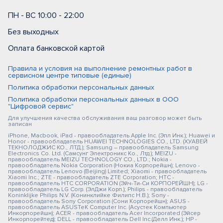
ПН - ВС 10:00 - 22:00
Без выходных
Оплата банковской картой
Правила и условия на выполнение ремонтных работ в
сервисном центре типовые (единые)
Политика обработки персональных данных
Политика обработки персональных данных в ООО
"Цифровой сервис"
Для улучшения качества обслуживания ваш разговор может быть
записан
iPhone, Macbook, iPad - правообладатель Apple Inc. (Эпл Инк.); Huawei и
Honor - правообладатель HUAWEI TECHNOLOGIES CO., LTD. (ХУАВЕЙ
ТЕКНОЛОДЖИС КО., ЛТД.); Samsung – правообладатель Samsung
Electronics Co. Ltd. (Самсунг Электроникс Ко., Лтд.); MEIZU -
правообладатель MEIZU TECHNOLOGY CO., LTD.; Nokia -
правообладатель Nokia Corporation (Нокиа Корпорейшн); Lenovo -
правообладатель Lenovo (Beijing) Limited; Xiaomi - правообладатель
Xiaomi Inc.; ZTE - правообладатель ZTE Corporation; HTC -
правообладатель HTC CORPORATION (Эйч-Ти-Си КОРПОРЕЙШН); LG -
правообладатель LG Corp. (ЭлДжи Корп.); Philips - правообладатель
Koninklijke Philips N.V. (Конинклийке Филипс Н.В.); Sony -
правообладатель Sony Corporation (Сони Корпорейшн); ASUS -
правообладатель ASUSTeK Computer Inc. (Асустек Компьютер
Инкорпорейшн); ACER - правообладатель Acer Incorporated (Эйсер
Инкорпорейтед); DELL - правообладатель Dell Inc.(Делл Инк.); HP -