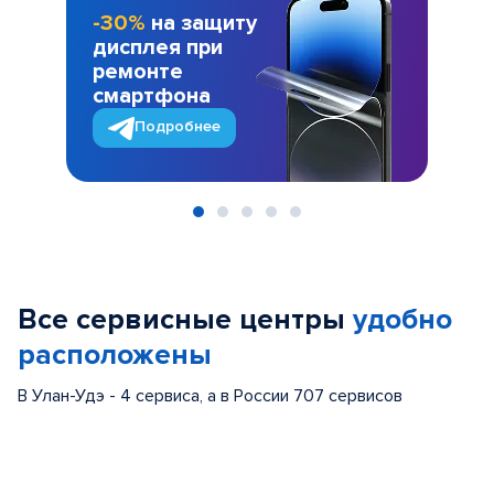
-30%
на защиту
дисплея при
ремонте
смартфона
Подробнее
Item
1
of
Все сервисные центры
удобно
5
расположены
В Улан-Удэ - 4 сервиса, а в России 707 сервисов