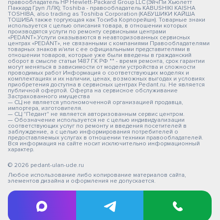
правообладатель HP Hewlett-Packard Group LLC (ЭйчПи Хьюлетт
Паккард Груп ЛЛК); Toshiba - правообладатель KABUSHIKI KAISHA
TOSHIBA, also trading as Toshiba Corporation (КАБУШИКИ КАЙША
ТОШИБА также торгующая как Тосиба Корпорейшн). Товарные знаки
используется с целью описания товара, в отношении которых
производятся услуги по ремонту сервисными центрами
«PEDANT».Услуги оказываются в неавторизованных сервисных
центрах «PEDANT», не связанными с компаниями Правообладателями
товарных знаков и/или с ее официальными представителями в
отношении товаров, которые уже были введены в гражданский
оборот в смысле статьи 1487 ГК РФ ** - время ремонта, срок гарантии
могут меняться в зависимости от модели устройства и сложности
проводимых работ Информация о соответствующих моделях и
комплектациях и их наличии, ценах, возможных выгодах и условиях
приобретения доступна в сервисных центрах Pedant.ru. Не является
публичной офертой. Оферта на сервисное обслуживание
Застрахованного имущества
— СЦ не является уполномоченной организацией продавца,
импортера, изготовителя.
— СЦ "Педант" не является авторизованным сервис центром.
— Обозначение используется не с целью индивидуализации
соответствующих услуг по ремонту и введения посетителей в
заблуждение, а с целью информирования потребителей о
предоставляемых услугах в отношении техники правообладателей.
Вся информация на сайте носит исключительно информационный
характер.
© 2026 pedant-ulan-ude.ru
Любое использование либо копирование материалов сайта,
элементов дизайна и оформления не допускается.