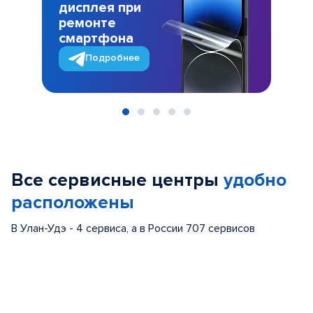
дисплея при
ремонте
смартфона
Подробнее
Item
1
of
Все сервисные центры
удобно
5
расположены
В Улан-Удэ - 4 сервиса, а в России 707 сервисов