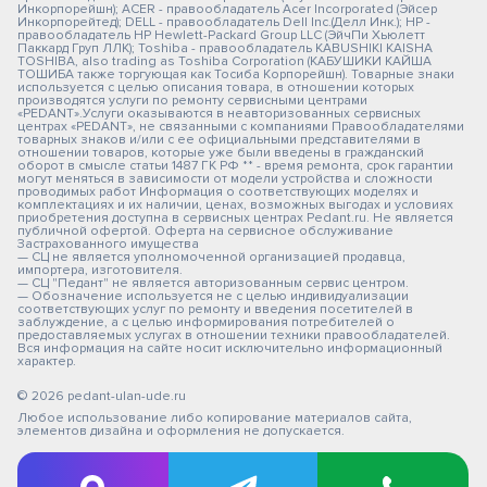
Инкорпорейшн); ACER - правообладатель Acer Incorporated (Эйсер
Инкорпорейтед); DELL - правообладатель Dell Inc.(Делл Инк.); HP -
правообладатель HP Hewlett-Packard Group LLC (ЭйчПи Хьюлетт
Паккард Груп ЛЛК); Toshiba - правообладатель KABUSHIKI KAISHA
TOSHIBA, also trading as Toshiba Corporation (КАБУШИКИ КАЙША
ТОШИБА также торгующая как Тосиба Корпорейшн). Товарные знаки
используется с целью описания товара, в отношении которых
производятся услуги по ремонту сервисными центрами
«PEDANT».Услуги оказываются в неавторизованных сервисных
центрах «PEDANT», не связанными с компаниями Правообладателями
товарных знаков и/или с ее официальными представителями в
отношении товаров, которые уже были введены в гражданский
оборот в смысле статьи 1487 ГК РФ ** - время ремонта, срок гарантии
могут меняться в зависимости от модели устройства и сложности
проводимых работ Информация о соответствующих моделях и
комплектациях и их наличии, ценах, возможных выгодах и условиях
приобретения доступна в сервисных центрах Pedant.ru. Не является
публичной офертой. Оферта на сервисное обслуживание
Застрахованного имущества
— СЦ не является уполномоченной организацией продавца,
импортера, изготовителя.
— СЦ "Педант" не является авторизованным сервис центром.
— Обозначение используется не с целью индивидуализации
соответствующих услуг по ремонту и введения посетителей в
заблуждение, а с целью информирования потребителей о
предоставляемых услугах в отношении техники правообладателей.
Вся информация на сайте носит исключительно информационный
характер.
© 2026 pedant-ulan-ude.ru
Любое использование либо копирование материалов сайта,
элементов дизайна и оформления не допускается.