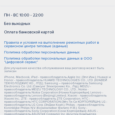
ПН - ВС 10:00 - 22:00
Без выходных
Оплата банковской картой
Правила и условия на выполнение ремонтных работ в
сервисном центре типовые (единые)
Политика обработки персональных данных
Политика обработки персональных данных в ООО
"Цифровой сервис"
Для улучшения качества обслуживания ваш разговор может быть
записан
iPhone, Macbook, iPad - правообладатель Apple Inc. (Эпл Инк.); Huawei и
Honor - правообладатель HUAWEI TECHNOLOGIES CO., LTD. (ХУАВЕЙ
ТЕКНОЛОДЖИС КО., ЛТД.); Samsung – правообладатель Samsung
Electronics Co. Ltd. (Самсунг Электроникс Ко., Лтд.); MEIZU -
правообладатель MEIZU TECHNOLOGY CO., LTD.; Nokia -
правообладатель Nokia Corporation (Нокиа Корпорейшн); Lenovo -
правообладатель Lenovo (Beijing) Limited; Xiaomi - правообладатель
Xiaomi Inc.; ZTE - правообладатель ZTE Corporation; HTC -
правообладатель HTC CORPORATION (Эйч-Ти-Си КОРПОРЕЙШН); LG -
правообладатель LG Corp. (ЭлДжи Корп.); Philips - правообладатель
Koninklijke Philips N.V. (Конинклийке Филипс Н.В.); Sony -
правообладатель Sony Corporation (Сони Корпорейшн); ASUS -
правообладатель ASUSTeK Computer Inc. (Асустек Компьютер