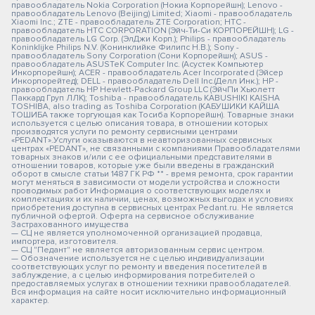
правообладатель Nokia Corporation (Нокиа Корпорейшн); Lenovo -
правообладатель Lenovo (Beijing) Limited; Xiaomi - правообладатель
Xiaomi Inc.; ZTE - правообладатель ZTE Corporation; HTC -
правообладатель HTC CORPORATION (Эйч-Ти-Си КОРПОРЕЙШН); LG -
правообладатель LG Corp. (ЭлДжи Корп.); Philips - правообладатель
Koninklijke Philips N.V. (Конинклийке Филипс Н.В.); Sony -
правообладатель Sony Corporation (Сони Корпорейшн); ASUS -
правообладатель ASUSTeK Computer Inc. (Асустек Компьютер
Инкорпорейшн); ACER - правообладатель Acer Incorporated (Эйсер
Инкорпорейтед); DELL - правообладатель Dell Inc.(Делл Инк.); HP -
правообладатель HP Hewlett-Packard Group LLC (ЭйчПи Хьюлетт
Паккард Груп ЛЛК); Toshiba - правообладатель KABUSHIKI KAISHA
TOSHIBA, also trading as Toshiba Corporation (КАБУШИКИ КАЙША
ТОШИБА также торгующая как Тосиба Корпорейшн). Товарные знаки
используется с целью описания товара, в отношении которых
производятся услуги по ремонту сервисными центрами
«PEDANT».Услуги оказываются в неавторизованных сервисных
центрах «PEDANT», не связанными с компаниями Правообладателями
товарных знаков и/или с ее официальными представителями в
отношении товаров, которые уже были введены в гражданский
оборот в смысле статьи 1487 ГК РФ ** - время ремонта, срок гарантии
могут меняться в зависимости от модели устройства и сложности
проводимых работ Информация о соответствующих моделях и
комплектациях и их наличии, ценах, возможных выгодах и условиях
приобретения доступна в сервисных центрах Pedant.ru. Не является
публичной офертой. Оферта на сервисное обслуживание
Застрахованного имущества
— СЦ не является уполномоченной организацией продавца,
импортера, изготовителя.
— СЦ "Педант" не является авторизованным сервис центром.
— Обозначение используется не с целью индивидуализации
соответствующих услуг по ремонту и введения посетителей в
заблуждение, а с целью информирования потребителей о
предоставляемых услугах в отношении техники правообладателей.
Вся информация на сайте носит исключительно информационный
характер.