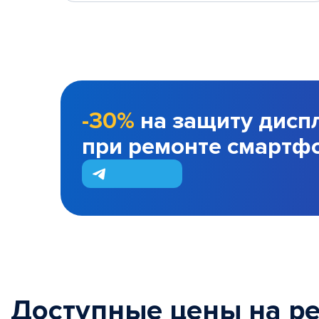
-30%
на защиту дисп
при ремонте смартф
Доступные цены на р