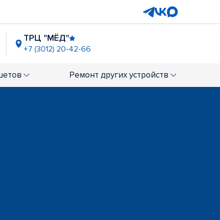
ТРЦ "МЁД"
+7 (3012) 20-42-66
шетов
Ремонт
других устройств