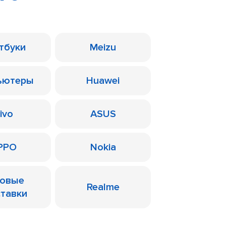
тбуки
Meizu
ьютеры
Huawei
ivo
ASUS
PPO
Nokia
ровые
Realme
ставки