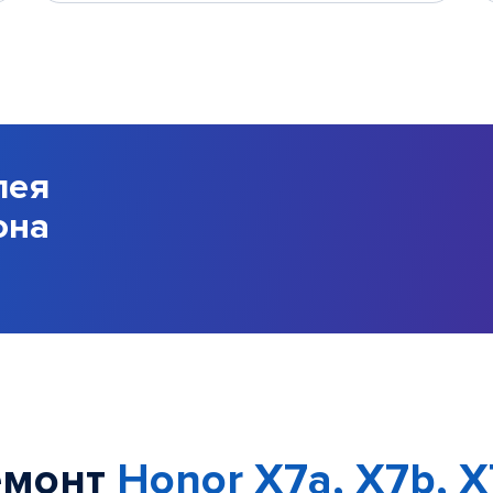
лея
она
емонт
Honor X7a, X7b, X