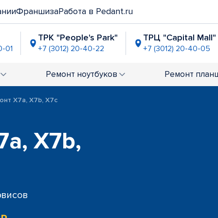
ании
Франшиза
Работа в Pedant.ru
ТРК "People's Park"
ТРЦ "Capital Mall"
0-01
+7 (3012) 20-40-22
+7 (3012) 20-40-05
Ремонт
ноутбуков
Ремонт
план
онт X7a, X7b, X7c
a, X7b,
рвисов