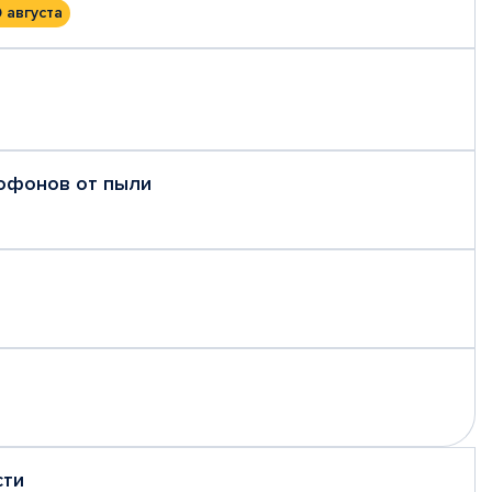
0 августа
рофонов от пыли
сти