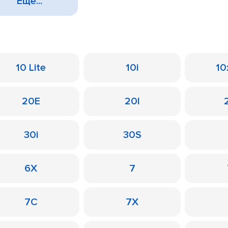
Еще...
10 Lite
10i
10
20E
20I
30i
30S
6X
7
7C
7X