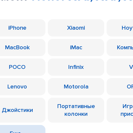
iPhone
Xiaomi
Ноу
MacBook
iMac
Комп
POCO
Infinix
V
Lenovo
Motorola
O
Портативные
Иг
Джойстики
колонки
при