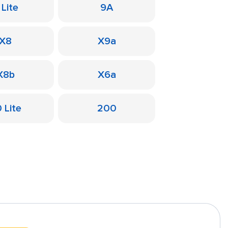
 Lite
9A
X8
X9a
X8b
X6a
 Lite
200