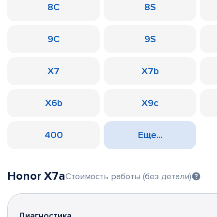
8C
8S
9C
9S
X7
X7b
X6b
X9c
400
Еще...
Honor X7a
Стоимость работы (без детали)
Диагностика