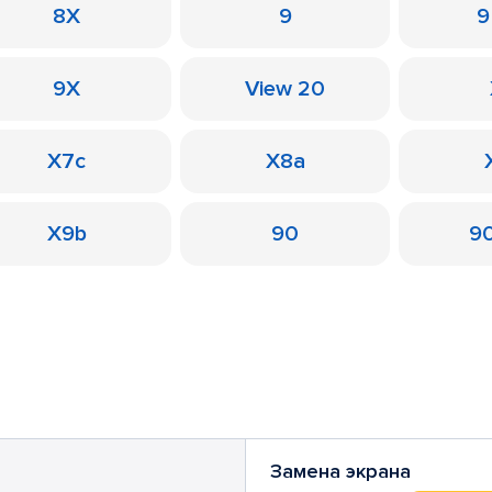
8X
9
9
9X
View 20
X7c
X8a
X9b
90
90
Замена экрана