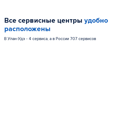
Item
1
of
Все сервисные центры
удобно
5
расположены
В Улан-Удэ - 4 сервиса, а в России 707 сервисов