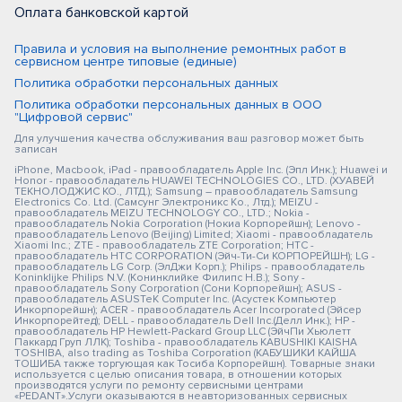
Оплата банковской картой
Правила и условия на выполнение ремонтных работ в
сервисном центре типовые (единые)
Политика обработки персональных данных
Политика обработки персональных данных в ООО
"Цифровой сервис"
Для улучшения качества обслуживания ваш разговор может быть
записан
iPhone, Macbook, iPad - правообладатель Apple Inc. (Эпл Инк.); Huawei и
Honor - правообладатель HUAWEI TECHNOLOGIES CO., LTD. (ХУАВЕЙ
ТЕКНОЛОДЖИС КО., ЛТД.); Samsung – правообладатель Samsung
Electronics Co. Ltd. (Самсунг Электроникс Ко., Лтд.); MEIZU -
правообладатель MEIZU TECHNOLOGY CO., LTD.; Nokia -
правообладатель Nokia Corporation (Нокиа Корпорейшн); Lenovo -
правообладатель Lenovo (Beijing) Limited; Xiaomi - правообладатель
Xiaomi Inc.; ZTE - правообладатель ZTE Corporation; HTC -
правообладатель HTC CORPORATION (Эйч-Ти-Си КОРПОРЕЙШН); LG -
правообладатель LG Corp. (ЭлДжи Корп.); Philips - правообладатель
Koninklijke Philips N.V. (Конинклийке Филипс Н.В.); Sony -
правообладатель Sony Corporation (Сони Корпорейшн); ASUS -
правообладатель ASUSTeK Computer Inc. (Асустек Компьютер
Инкорпорейшн); ACER - правообладатель Acer Incorporated (Эйсер
Инкорпорейтед); DELL - правообладатель Dell Inc.(Делл Инк.); HP -
правообладатель HP Hewlett-Packard Group LLC (ЭйчПи Хьюлетт
Паккард Груп ЛЛК); Toshiba - правообладатель KABUSHIKI KAISHA
TOSHIBA, also trading as Toshiba Corporation (КАБУШИКИ КАЙША
ТОШИБА также торгующая как Тосиба Корпорейшн). Товарные знаки
используется с целью описания товара, в отношении которых
производятся услуги по ремонту сервисными центрами
«PEDANT».Услуги оказываются в неавторизованных сервисных