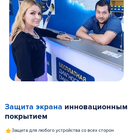
Item
1
of
Защита экрана
инновационным
5
покрытием
Защита для любого устройства со всех сторон