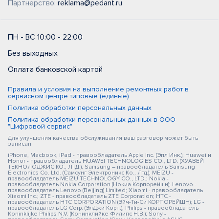
Партнерство:
reklama@pedant.ru
ПН - ВС 10:00 - 22:00
Без выходных
Оплата банковской картой
Правила и условия на выполнение ремонтных работ в
сервисном центре типовые (единые)
Политика обработки персональных данных
Политика обработки персональных данных в ООО
"Цифровой сервис"
Для улучшения качества обслуживания ваш разговор может быть
записан
iPhone, Macbook, iPad - правообладатель Apple Inc. (Эпл Инк.); Huawei и
Honor - правообладатель HUAWEI TECHNOLOGIES CO., LTD. (ХУАВЕЙ
ТЕКНОЛОДЖИС КО., ЛТД.); Samsung – правообладатель Samsung
Electronics Co. Ltd. (Самсунг Электроникс Ко., Лтд.); MEIZU -
правообладатель MEIZU TECHNOLOGY CO., LTD.; Nokia -
правообладатель Nokia Corporation (Нокиа Корпорейшн); Lenovo -
правообладатель Lenovo (Beijing) Limited; Xiaomi - правообладатель
Xiaomi Inc.; ZTE - правообладатель ZTE Corporation; HTC -
правообладатель HTC CORPORATION (Эйч-Ти-Си КОРПОРЕЙШН); LG -
правообладатель LG Corp. (ЭлДжи Корп.); Philips - правообладатель
Koninklijke Philips N.V. (Конинклийке Филипс Н.В.); Sony -