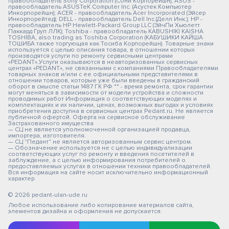
правообладатель Sony Corporation (Сони Корпорейшн); ASUS -
правообладатель ASUSTeK Computer Inc. (Асустек Компьютер
Инкорпорейшн); ACER - правообладатель Acer Incorporated (Эйсер
Инкорпорейтед); DELL - правообладатель Dell Inc.(Делл Инк.); HP -
правообладатель HP Hewlett-Packard Group LLC (ЭйчПи Хьюлетт
Паккард Груп ЛЛК); Toshiba - правообладатель KABUSHIKI KAISHA
TOSHIBA, also trading as Toshiba Corporation (КАБУШИКИ КАЙША
ТОШИБА также торгующая как Тосиба Корпорейшн). Товарные знаки
используется с целью описания товара, в отношении которых
производятся услуги по ремонту сервисными центрами
«PEDANT».Услуги оказываются в неавторизованных сервисных
центрах «PEDANT», не связанными с компаниями Правообладателями
товарных знаков и/или с ее официальными представителями в
отношении товаров, которые уже были введены в гражданский
оборот в смысле статьи 1487 ГК РФ ** - время ремонта, срок гарантии
могут меняться в зависимости от модели устройства и сложности
проводимых работ Информация о соответствующих моделях и
комплектациях и их наличии, ценах, возможных выгодах и условиях
приобретения доступна в сервисных центрах Pedant.ru. Не является
публичной офертой. Оферта на сервисное обслуживание
Застрахованного имущества
— СЦ не является уполномоченной организацией продавца,
импортера, изготовителя.
— СЦ "Педант" не является авторизованным сервис центром.
— Обозначение используется не с целью индивидуализации
соответствующих услуг по ремонту и введения посетителей в
заблуждение, а с целью информирования потребителей о
предоставляемых услугах в отношении техники правообладателей.
Вся информация на сайте носит исключительно информационный
характер.
© 2026 pedant-ulan-ude.ru
Любое использование либо копирование материалов сайта,
элементов дизайна и оформления не допускается.