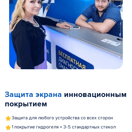
Item
1
of
Защита экрана
инновационным
5
покрытием
Защита для любого устройства со всех сторон
1 покрытие гидрогеля = 3-5 стандартных стекол