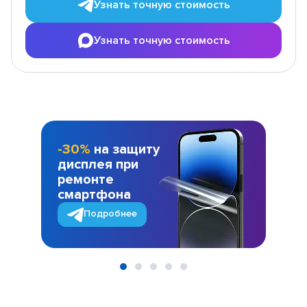
Узнать точную стоимость
Узнать точную стоимость
-30%
на защиту
дисплея при
ремонте
смартфона
Подробнее
Item
1