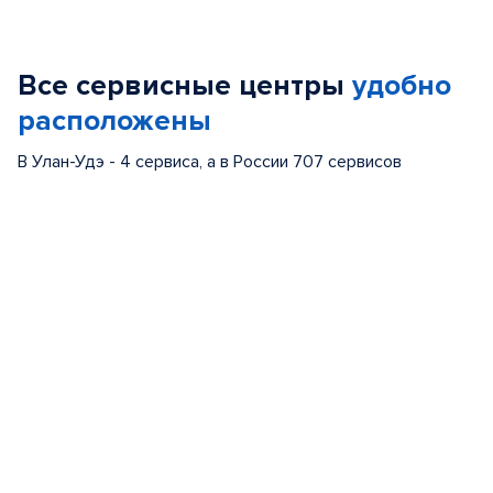
Item
1
of
Все сервисные центры
удобно
5
расположены
В Улан-Удэ - 4 сервиса, а в России 707 сервисов