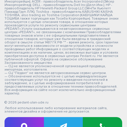
Инкорпорейшн); ACER - правообладатель Acer Incorporated (Эйсер
Инкорпорейтед); DELL - правообладатель Dell Inc.(Делл Инк.); HP -
правообладатель HP Hewlett-Packard Group LLC (ЭйчПи Хьюлетт
Паккард Груп ЛЛК); Toshiba - правообладатель KABUSHIKI KAISHA
TOSHIBA, also trading as Toshiba Corporation (КАБУШИКИ КАЙША
ТОШИБА также торгующая как Тосиба Корпорейшн). Товарные знаки
используется с целью описания товара, в отношении которых
производятся услуги по ремонту сервисными центрами
«PEDANT».Услуги оказываются в неавторизованных сервисных
центрах «PEDANT», не связанными с компаниями Правообладателями
товарных знаков и/или с ее официальными представителями в
отношении товаров, которые уже были введены в гражданский
оборот в смысле статьи 1487 ГК РФ ** - время ремонта, срок гарантии
могут меняться в зависимости от модели устройства и сложности
проводимых работ Информация о соответствующих моделях и
комплектациях и их наличии, ценах, возможных выгодах и условиях
приобретения доступна в сервисных центрах Pedant.ru. Не является
публичной офертой. Оферта на сервисное обслуживание
Застрахованного имущества
— СЦ не является уполномоченной организацией продавца,
импортера, изготовителя.
— СЦ "Педант" не является авторизованным сервис центром.
— Обозначение используется не с целью индивидуализации
соответствующих услуг по ремонту и введения посетителей в
заблуждение, а с целью информирования потребителей о
предоставляемых услугах в отношении техники правообладателей.
Вся информация на сайте носит исключительно информационный
характер.
© 2026 pedant-ulan-ude.ru
Любое использование либо копирование материалов сайта,
элементов дизайна и оформления не допускается.