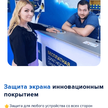
Item
1
of
Защита экрана
инновационным
5
покрытием
Защита для любого устройства со всех сторон