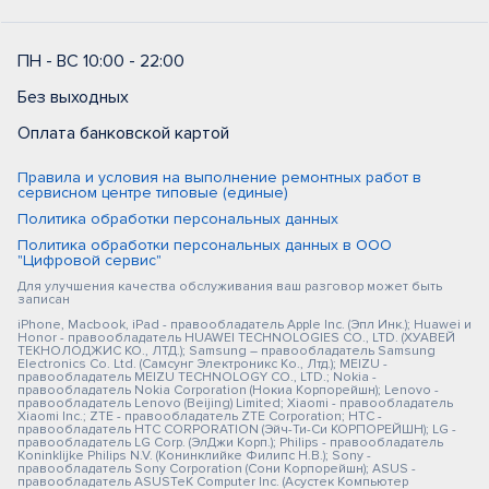
ПН - ВС 10:00 - 22:00
Без выходных
Оплата банковской картой
Правила и условия на выполнение ремонтных работ в
сервисном центре типовые (единые)
Политика обработки персональных данных
Политика обработки персональных данных в ООО
"Цифровой сервис"
Для улучшения качества обслуживания ваш разговор может быть
записан
iPhone, Macbook, iPad - правообладатель Apple Inc. (Эпл Инк.); Huawei и
Honor - правообладатель HUAWEI TECHNOLOGIES CO., LTD. (ХУАВЕЙ
ТЕКНОЛОДЖИС КО., ЛТД.); Samsung – правообладатель Samsung
Electronics Co. Ltd. (Самсунг Электроникс Ко., Лтд.); MEIZU -
правообладатель MEIZU TECHNOLOGY CO., LTD.; Nokia -
правообладатель Nokia Corporation (Нокиа Корпорейшн); Lenovo -
правообладатель Lenovo (Beijing) Limited; Xiaomi - правообладатель
Xiaomi Inc.; ZTE - правообладатель ZTE Corporation; HTC -
правообладатель HTC CORPORATION (Эйч-Ти-Си КОРПОРЕЙШН); LG -
правообладатель LG Corp. (ЭлДжи Корп.); Philips - правообладатель
Koninklijke Philips N.V. (Конинклийке Филипс Н.В.); Sony -
правообладатель Sony Corporation (Сони Корпорейшн); ASUS -
правообладатель ASUSTeK Computer Inc. (Асустек Компьютер