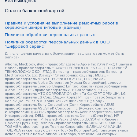
Без выходных
Оплата банковской картой
Правила и условия на выполнение ремонтных работ в
сервисном центре типовые (единые)
Политика обработки персональных данных
Политика обработки персональных данных в ООО
"Цифровой сервис"
Для улучшения качества обслуживания ваш разговор может быть
записан
iPhone, Macbook, iPad - правообладатель Apple Inc. (Эпл Инк.); Huawei и
Honor - правообладатель HUAWEI TECHNOLOGIES CO., LTD. (ХУАВЕЙ
ТЕКНОЛОДЖИС КО., ЛТД.); Samsung – правообладатель Samsung
Electronics Co. Ltd. (Самсунг Электроникс Ко., Лтд.); MEIZU -
правообладатель MEIZU TECHNOLOGY CO., LTD.; Nokia -
правообладатель Nokia Corporation (Нокиа Корпорейшн); Lenovo -
правообладатель Lenovo (Beijing) Limited; Xiaomi - правообладатель
Xiaomi Inc.; ZTE - правообладатель ZTE Corporation; HTC -
правообладатель HTC CORPORATION (Эйч-Ти-Си КОРПОРЕЙШН); LG -
правообладатель LG Corp. (ЭлДжи Корп.); Philips - правообладатель
Koninklijke Philips N.V. (Конинклийке Филипс Н.В.); Sony -
правообладатель Sony Corporation (Сони Корпорейшн); ASUS -
правообладатель ASUSTeK Computer Inc. (Асустек Компьютер
Инкорпорейшн); ACER - правообладатель Acer Incorporated (Эйсер
Инкорпорейтед); DELL - правообладатель Dell Inc.(Делл Инк.); HP -
правообладатель HP Hewlett-Packard Group LLC (ЭйчПи Хьюлетт
Паккард Груп ЛЛК); Toshiba - правообладатель KABUSHIKI KAISHA
TOSHIBA, also trading as Toshiba Corporation (КАБУШИКИ КАЙША
ТОШИБА также торгующая как Тосиба Корпорейшн). Товарные знаки
используется с целью описания товара, в отношении которых