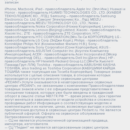
записан
iPhone, Macbook, iPad - правообладатель Apple Inc. (Эпл Инк.); Huawei и
Honor - правообладатель HUAWEI TECHNOLOGIES CO., LTD. (ХУАВЕЙ
ТЕКНОЛОДЖИС КО., ЛТД.); Samsung – правообладатель Samsung
Electronics Co. Ltd. (Самсунг Электроникс Ко., Лтд.); MEIZU -
правообладатель MEIZU TECHNOLOGY CO., LTD.; Nokia -
правообладатель Nokia Corporation (Нокиа Корпорейшн); Lenovo -
правообладатель Lenovo (Beijing) Limited; Xiaomi - правообладатель
Xiaomi Inc.; ZTE - правообладатель ZTE Corporation; HTC -
правообладатель HTC CORPORATION (Эйч-Ти-Си КОРПОРЕЙШН); LG -
правообладатель LG Corp. (ЭлДжи Корп.); Philips - правообладатель
Koninklijke Philips N.V. (Конинклийке Филипс Н.В.); Sony -
правообладатель Sony Corporation (Сони Корпорейшн); ASUS -
правообладатель ASUSTeK Computer Inc. (Асустек Компьютер
Инкорпорейшн); ACER - правообладатель Acer Incorporated (Эйсер
Инкорпорейтед); DELL - правообладатель Dell Inc.(Делл Инк.); HP -
правообладатель HP Hewlett-Packard Group LLC (ЭйчПи Хьюлетт
Паккард Груп ЛЛК); Toshiba - правообладатель KABUSHIKI KAISHA
TOSHIBA, also trading as Toshiba Corporation (КАБУШИКИ КАЙША
ТОШИБА также торгующая как Тосиба Корпорейшн). Товарные знаки
используется с целью описания товара, в отношении которых
производятся услуги по ремонту сервисными центрами
«PEDANT».Услуги оказываются в неавторизованных сервисных
центрах «PEDANT», не связанными с компаниями Правообладателями
товарных знаков и/или с ее официальными представителями в
отношении товаров, которые уже были введены в гражданский
оборот в смысле статьи 1487 ГК РФ ** - время ремонта, срок гарантии
могут меняться в зависимости от модели устройства и сложности
проводимых работ Информация о соответствующих моделях и
комплектациях и их наличии, ценах, возможных выгодах и условиях
приобретения доступна в сервисных центрах Pedant.ru. Не является
публичной офертой. Оферта на сервисное обслуживание
Застрахованного имущества
— СЦ не является уполномоченной организацией продавца,
импортера, изготовителя.
— СЦ "Педант" не является авторизованным сервис центром.