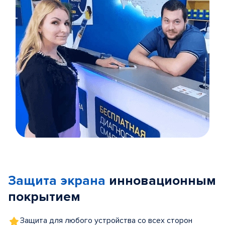
Item
1
of
Защита экрана
инновационным
5
покрытием
Защита для любого устройства со всех сторон