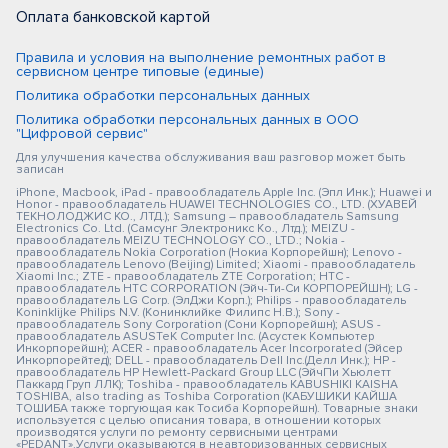
Оплата банковской картой
Правила и условия на выполнение ремонтных работ в
сервисном центре типовые (единые)
Политика обработки персональных данных
Политика обработки персональных данных в ООО
"Цифровой сервис"
Для улучшения качества обслуживания ваш разговор может быть
записан
iPhone, Macbook, iPad - правообладатель Apple Inc. (Эпл Инк.); Huawei и
Honor - правообладатель HUAWEI TECHNOLOGIES CO., LTD. (ХУАВЕЙ
ТЕКНОЛОДЖИС КО., ЛТД.); Samsung – правообладатель Samsung
Electronics Co. Ltd. (Самсунг Электроникс Ко., Лтд.); MEIZU -
правообладатель MEIZU TECHNOLOGY CO., LTD.; Nokia -
правообладатель Nokia Corporation (Нокиа Корпорейшн); Lenovo -
правообладатель Lenovo (Beijing) Limited; Xiaomi - правообладатель
Xiaomi Inc.; ZTE - правообладатель ZTE Corporation; HTC -
правообладатель HTC CORPORATION (Эйч-Ти-Си КОРПОРЕЙШН); LG -
правообладатель LG Corp. (ЭлДжи Корп.); Philips - правообладатель
Koninklijke Philips N.V. (Конинклийке Филипс Н.В.); Sony -
правообладатель Sony Corporation (Сони Корпорейшн); ASUS -
правообладатель ASUSTeK Computer Inc. (Асустек Компьютер
Инкорпорейшн); ACER - правообладатель Acer Incorporated (Эйсер
Инкорпорейтед); DELL - правообладатель Dell Inc.(Делл Инк.); HP -
правообладатель HP Hewlett-Packard Group LLC (ЭйчПи Хьюлетт
Паккард Груп ЛЛК); Toshiba - правообладатель KABUSHIKI KAISHA
TOSHIBA, also trading as Toshiba Corporation (КАБУШИКИ КАЙША
ТОШИБА также торгующая как Тосиба Корпорейшн). Товарные знаки
используется с целью описания товара, в отношении которых
производятся услуги по ремонту сервисными центрами
«PEDANT».Услуги оказываются в неавторизованных сервисных