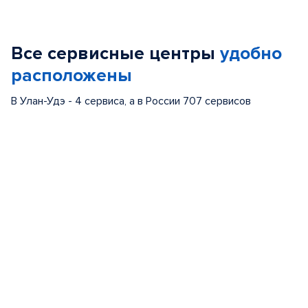
Item
1
of
Все сервисные центры
удобно
5
расположены
В Улан-Удэ - 4 сервиса, а в России 707 сервисов