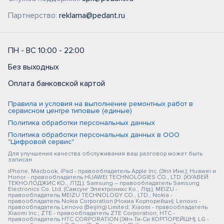
Партнерство:
reklama@pedant.ru
ПН - ВС 10:00 - 22:00
Без выходных
Оплата банковской картой
Правила и условия на выполнение ремонтных работ в
сервисном центре типовые (единые)
Политика обработки персональных данных
Политика обработки персональных данных в ООО
"Цифровой сервис"
Для улучшения качества обслуживания ваш разговор может быть
записан
iPhone, Macbook, iPad - правообладатель Apple Inc. (Эпл Инк.); Huawei и
Honor - правообладатель HUAWEI TECHNOLOGIES CO., LTD. (ХУАВЕЙ
ТЕКНОЛОДЖИС КО., ЛТД.); Samsung – правообладатель Samsung
Electronics Co. Ltd. (Самсунг Электроникс Ко., Лтд.); MEIZU -
правообладатель MEIZU TECHNOLOGY CO., LTD.; Nokia -
правообладатель Nokia Corporation (Нокиа Корпорейшн); Lenovo -
правообладатель Lenovo (Beijing) Limited; Xiaomi - правообладатель
Xiaomi Inc.; ZTE - правообладатель ZTE Corporation; HTC -
правообладатель HTC CORPORATION (Эйч-Ти-Си КОРПОРЕЙШН); LG -