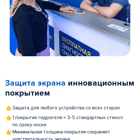
Item
1
of
Защита экрана
инновационным
5
покрытием
Защита для любого устройства со всех сторон
1 покрытие гидрогеля = 3-5 стандартных стекол
по сроку носки
Минимальная толщина покрытия сохраняет
чувствительность экрана