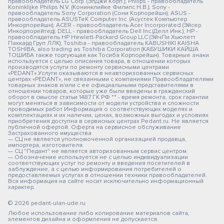
правообладатель LG Corp. (ЭлДжи Корп.); Philips - правообладатель
Koninklijke Philips N.V. (Конинклийке Филипс Н.В.); Sony -
правообладатель Sony Corporation (Сони Корпорейшн); ASUS -
правообладатель ASUSTeK Computer Inc. (Асустек Компьютер
Инкорпорейшн); ACER - правообладатель Acer Incorporated (Эйсер
Инкорпорейтед); DELL - правообладатель Dell Inc.(Делл Инк.); HP -
правообладатель HP Hewlett-Packard Group LLC (ЭйчПи Хьюлетт
Паккард Груп ЛЛК); Toshiba - правообладатель KABUSHIKI KAISHA
TOSHIBA, also trading as Toshiba Corporation (КАБУШИКИ КАЙША
ТОШИБА также торгующая как Тосиба Корпорейшн). Товарные знаки
используется с целью описания товара, в отношении которых
производятся услуги по ремонту сервисными центрами
«PEDANT».Услуги оказываются в неавторизованных сервисных
центрах «PEDANT», не связанными с компаниями Правообладателями
товарных знаков и/или с ее официальными представителями в
отношении товаров, которые уже были введены в гражданский
оборот в смысле статьи 1487 ГК РФ ** - время ремонта, срок гарантии
могут меняться в зависимости от модели устройства и сложности
проводимых работ Информация о соответствующих моделях и
комплектациях и их наличии, ценах, возможных выгодах и условиях
приобретения доступна в сервисных центрах Pedant.ru. Не является
публичной офертой. Оферта на сервисное обслуживание
Застрахованного имущества
— СЦ не является уполномоченной организацией продавца,
импортера, изготовителя.
— СЦ "Педант" не является авторизованным сервис центром.
— Обозначение используется не с целью индивидуализации
соответствующих услуг по ремонту и введения посетителей в
заблуждение, а с целью информирования потребителей о
предоставляемых услугах в отношении техники правообладателей.
Вся информация на сайте носит исключительно информационный
характер.
© 2026 pedant-ulan-ude.ru
Любое использование либо копирование материалов сайта,
элементов дизайна и оформления не допускается.