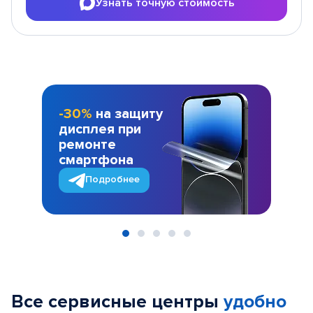
Узнать точную стоимость
-30%
на защиту
дисплея при
ремонте
смартфона
Подробнее
Item
1
of
Все сервисные центры
удобно
5